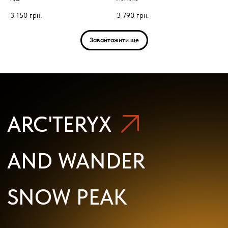
3 150
грн.
3 790
грн.
Завантажити ще