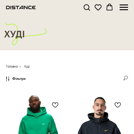
ХУДІ
Головна
»
Худі
Фільтри