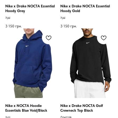
Nike x Drake NOCTA Essential
Nike x Drake NOCTA Essential
Hoody Grey
Hoody Gold
Худі
Худі
3 150
грн.
3 150
грн.
ARC'TERYX
ARC'TERYX
AND WANDER
AND WANDER
SNOW PEAK
SNOW PEAK
SALOMON
SALOMON
ROA
ROA
Nike x NOCTA Hoodie
Nike x Drake NOCTA Golf
Essentials Blue Void/Black
Crewneck Top Black
Худі
Лонгслів