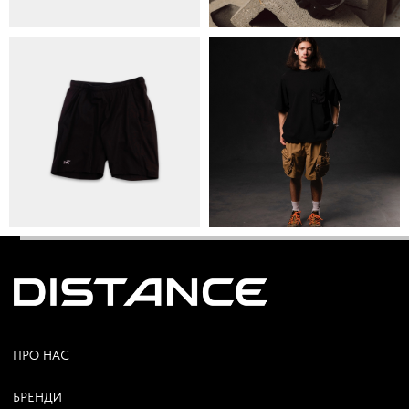
+38 063 502 60 83
КИЇВ, ВАЛЕРІЯ ЛОБАНОВСЬКОГО 9/1
ORDER@DISTANCE.COM.UA
TELEGRAM:
@DISTANCE_UA
© Copyright All rights reserved