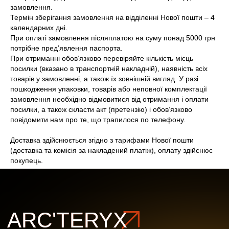
замовлення.
Термін зберігання замовлення на відділенні Нової пошти – 4
ARC'TERYX
ARC'TERYX
календарних дні.
При оплаті замовлення післяплатою на суму понад 5000 грн
AND WANDER
AND WANDER
потрібне пред’явлення паспорта.
При отриманні обов’язково перевіряйте кількість місць
посилки (вказано в транспортній накладній), наявність всіх
SNOW PEAK
SNOW PEAK
товарів у замовленні, а також їх зовнішній вигляд. У разі
пошкодження упаковки, товарів або неповної комплектації
замовлення необхідно відмовитися від отримання і оплати
SALOMON
SALOMON
посилки, а також скласти акт (претензію) і обов’язково
повідомити нам про те, що трапилося по телефону.
ROA
ROA
Доставка здійснюється згідно з тарифами Нової пошти
(доставка та комісія за накладений платіж), оплату здійснює
покупець.