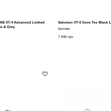
AB XT-4 Advanced Limited
Salomon XT-6 Gore-Tex Black 
le & Grey
Кросівки
7 690
грн.