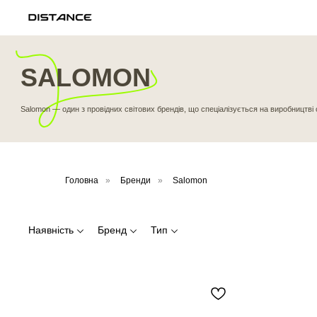
SALOMON
Salomon — один з провідних світових брендів, що спеціалізується на виробництві одягу, взу
Головна
»
Бренди
»
Salomon
Наявність
Бренд
Тип