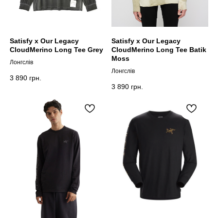
Satisfy x Our Legacy
Satisfy x Our Legacy
CloudMerino Long Tee Grey
CloudMerino Long Tee Batik
Moss
Лонгслів
Лонгслів
3 890
грн.
3 890
грн.
ARC'TERYX
ARC'TERYX
AND WANDER
AND WANDER