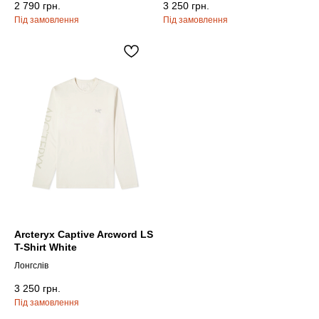
2 790
грн.
3 250
грн.
ПРО НАС
БРЕНДИ
КОНТАКТИ
ОБМІН ТА ПОВЕРНЕННЯ
ПОЛІТИКА КОНФІДЕНЦІЙНОСТІ
ОПЛАТА ТА ДОСТАВКА
УГОДА КОРИСТУВАЧА
+38 063 502 60 83
КИЇВ, ВАЛЕРІЯ ЛОБАНОВСЬКОГО
Arcteryx Captive Arcword LS
9/1
T-Shirt White
ORDER@DISTANCE.COM.UA
Лонгслів
TELEGRAM:
3 250
грн.
@DISTANCE_UA