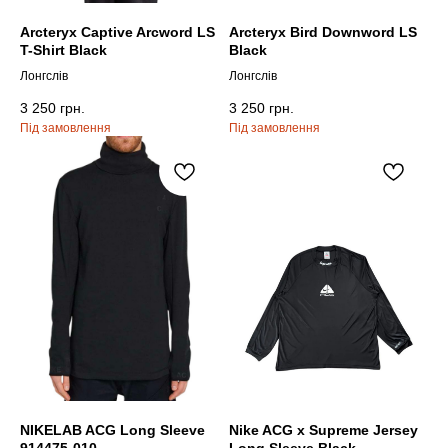
SNOW PEAK
SNOW PEAK
Arcteryx Captive Arcword LS
Arcteryx Bird Downword LS
T-Shirt Black
Black
SALOMON
SALOMON
Лонгслів
Лонгслів
ROA
ROA
3 250
грн.
3 250
грн.
NIKELAB ACG Long Sleeve
Nike ACG x Supreme Jersey
914475-010
Long Sleeve Black