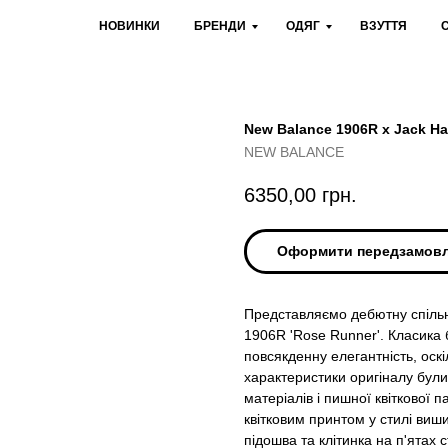
НОВИНКИ
БРЕНДИ
ОДЯГ
ВЗУТТЯ
New Balance 1906R x Jack H
NEW BALANCE
6350,00
грн.
Оформити передзамов
Представляємо дебютну спільн
1906R 'Rose Runner'. Класика 
повсякденну елегантність, оскі
характеристики оригіналу бул
матеріалів і пишної квіткової
квітковим принтом у стилі виш
підошва та клітинка на п'ятах