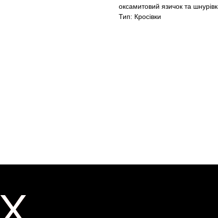
оксамитовий язичок та шнурів
Тип: Кросівки
X
X
ER
ER