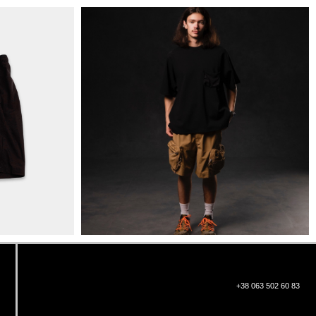
+38 063 502 60 83
КИЇВ, ВАЛЕРІЯ ЛОБАНОВСЬКОГО
9/1
ORDER@DISTANCE.COM.UA
TELEGRAM:
@DISTANCE_UA
© Copyright All rights reserved