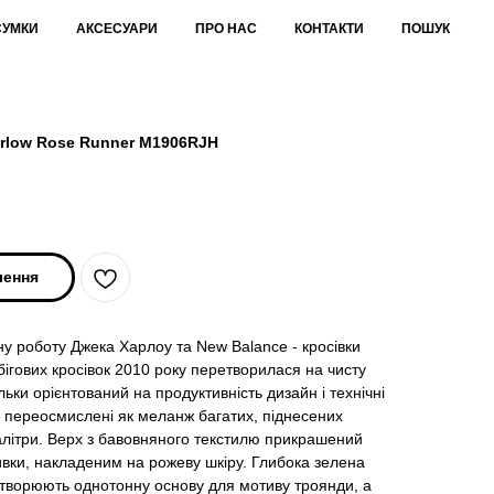
СУМКИ
АКСЕСУАРИ
ПРО НАС
КОНТАКТИ
ПОШУК
arlow Rose Runner M1906RJH
лення
у роботу Джека Харлоу та New Balance - кросівки
бігових кросівок 2010 року перетворилася на чисту
льки орієнтований на продуктивність дизайн і технічні
и переосмислені як меланж багатих, піднесених
 палітри. Верх з бавовняного текстилю прикрашений
ивки, накладеним на рожеву шкіру. Глибока зелена
 створюють однотонну основу для мотиву троянди, а