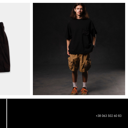
+38 063 502 60 83
КИЇВ, ВАЛЕРІЯ ЛОБАНОВСЬКОГО 9/1
ORDER@DISTANCE.COM.UA
TELEGRAM: @DISTANCE_UA
© Copyright All rights reserved