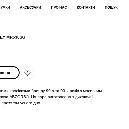
СУМКИ
АКСЕСУАРИ
ПРО НАС
КОНТАКТИ
ПОШУК
REY MR530SG
лення
ими кросівками бренду 90-х та 00-х років з масивним
ілкою ABZORB®. Ця пара виготовлена з дихаючої
ь протягом усього дня.