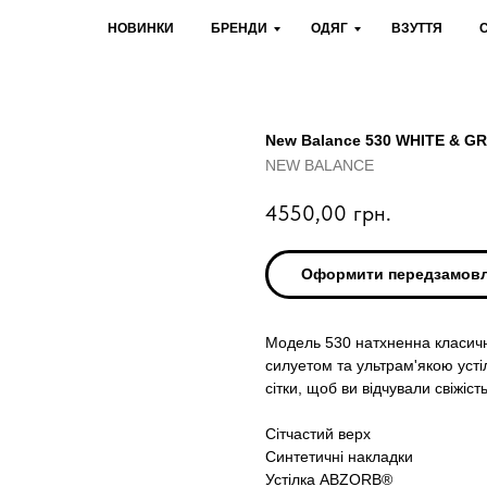
НОВИНКИ
БРЕНДИ
ОДЯГ
ВЗУТТЯ
New Balance 530 WHITE & G
NEW BALANCE
4550,00
грн.
Оформити передзамов
Модель 530 натхненна класичн
силуетом та ультрам'якою уст
сітки, щоб ви відчували свіжіст
Сітчастий верх
Синтетичні накладки
Устілка ABZORB®