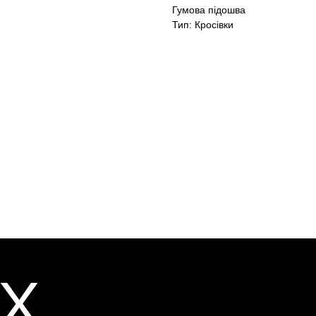
Гумова підошва
Тип: Кросівки
X
X
ER
ER