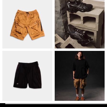
ПОЛІТИКА КОНФІДЕНЦІЙНОСТІ
ОПЛАТА ТА ДОСТАВКА
УГОДА КОРИСТУВАЧА
+38 063 502 60 83
КИЇВ, ВАЛЕРІЯ ЛОБАНОВСЬКОГО 9/1
ORDER@DISTANCE.COM.UA
TELEGRAM:
@DISTANCE_UA
© Copyright All rights reserved