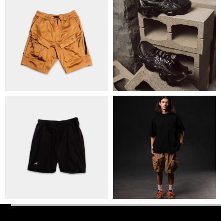
ПОЛІТИКА КОНФІДЕНЦІЙНОСТІ
ОПЛАТА ТА ДОСТАВКА
УГОДА КОРИСТУВАЧА
+38 063 502 60 83
КИЇВ, ВАЛЕРІЯ ЛОБАНОВСЬКОГО
9/1
ORDER@DISTANCE.COM.UA
TELEGRAM:
@DISTANCE_UA
© Copyright All rights reserved