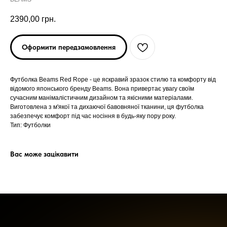
2390,00
грн.
Оформити передзамовлення
Футболка Beams Red Rope - це яскравий зразок стилю та комфорту від
відомого японського бренду Beams. Вона привертає увагу своїм
сучасним манімалістичним дизайном та якісними матеріалами.
ARC'TERYX
ARC'TERYX
Виготовлена з м'якої та дихаючої бавовняної тканини, ця футболка
забезпечує комфорт під час носіння в будь-яку пору року.
Тип: Футболки
AND WANDER
AND WANDER
Вас може зацікавити
SNOW PEAK
SNOW PEAK
SALOMON
SALOMON
ROA
ROA