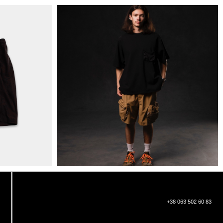
+38 063 502 60 83
КИЇВ, ВАЛЕРІЯ ЛОБАНОВСЬКОГО
9/1
ORDER@DISTANCE.COM.UA
TELEGRAM:
@DISTANCE_UA
© Copyright All rights reserved