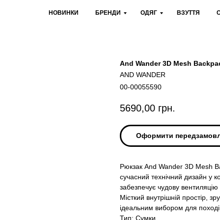
НОВИНКИ
БРЕНДИ
ОДЯГ
ВЗУТТЯ
And Wander 3D Mesh Backpa
AND WANDER
00-00055590
5690,00
грн.
Оформити передзамов
Рюкзак And Wander 3D Mesh Bac
сучасний технічний дизайн у кож
забезпечує чудову вентиляцію 
Місткий внутрішній простір, зру
ідеальним вибором для поході
Тип: Сумки