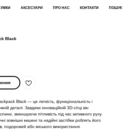
СУМКИ
АКСЕСУАРИ
ПРО НАС
КОНТАКТИ
ПОШУК
ck Black
лення
kpack Black — це легкість, функціональність і
ній деталі. Завдяки інноваційній 3D-сітці він
спини, зменшуючи пітливість під час активного руху.
чні зовнішні кишені та надійні застібки роблять його
в, подорожей або міського використання.