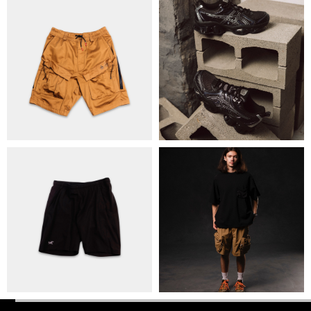
ПОЛІТИКА КОНФІДЕНЦІЙНОСТІ
ОПЛАТА ТА ДОСТАВКА
УГОДА КОРИСТУВАЧА
+38 063 502 60 83
КИЇВ, ВАЛЕРІЯ ЛОБАНОВСЬКОГО
9/1
ORDER@DISTANCE.COM.UA
TELEGRAM:
@DISTANCE_UA
© Copyright All rights reserved