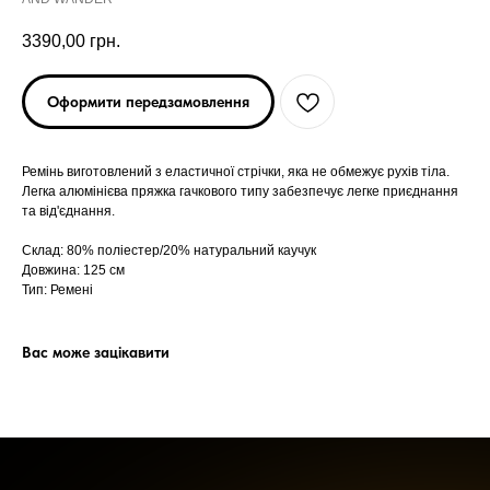
3390,00
грн.
Оформити передзамовлення
Ремінь виготовлений з еластичної стрічки, яка не обмежує рухів тіла.
Легка алюмінієва пряжка гачкового типу забезпечує легке приєднання
та від'єднання.
ARC'TERYX
ARC'TERYX
Склад: 80% поліестер/20% натуральний каучук
Довжина: 125 см
Тип: Ремені
AND WANDER
AND WANDER
Вас може зацікавити
SNOW PEAK
SNOW PEAK
SALOMON
SALOMON
ROA
ROA