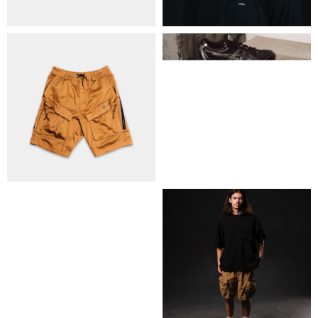
ОБМІН ТА ПОВЕРНЕННЯ
ПОЛІТИКА КОНФІДЕНЦІЙНОСТІ
ОПЛАТА ТА ДОСТАВКА
УГОДА КОРИСТУВАЧА
+38 063 502 60 83
КИЇВ, ВАЛЕРІЯ ЛОБАНОВСЬКОГО
9/1
ORDER@DISTANCE.COM.UA
TELEGRAM:
@DISTANCE_UA
© Copyright All rights reserved