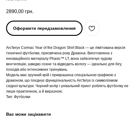
2890,00
грн.
Оформити передзамовлення
Arc'teryx Cormac Year of the Dragon Shirt Black — це лімітована версія
технічної футболки, присвячена року Дракона. Виготовлена з
інноваційного матеріалу Phasic™ LT, вона забезпечує чудову
вентиляцію, швидко сохне та відводить вологу — ідеально для бігу,
походів або інтенсивних тренувань.
Модель має зручний крій і прикрашена спеціальною графікою з
ARC'TERYX
ARC'TERYX
драконом, що поєднує функціональність Arc'teryx із символізмом
східної культури. Чорний колір і унікальний принт роблять футболку не
лише практичною, а й виразною.
AND WANDER
AND WANDER
Тип: Футболки
SNOW PEAK
SNOW PEAK
Вас може зацікавити
SALOMON
SALOMON