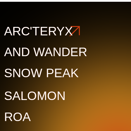
ROA
ROA