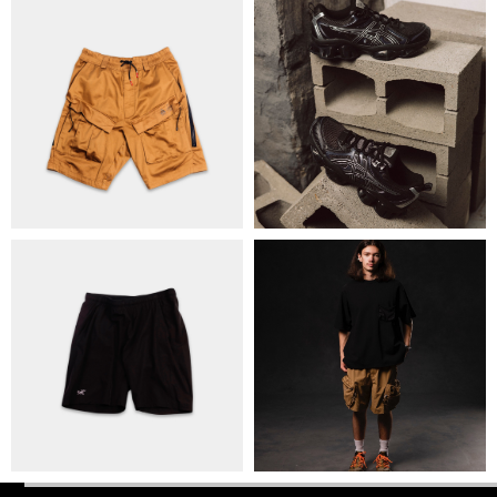
ПОЛІТИКА КОНФІДЕНЦІЙНОСТІ
ОПЛАТА ТА ДОСТАВКА
УГОДА КОРИСТУВАЧА
+38 063 502 60 83
КИЇВ, ВАЛЕРІЯ ЛОБАНОВСЬКОГО
9/1
ORDER@DISTANCE.COM.UA
TELEGRAM:
@DISTANCE_UA
© Copyright All rights reserved