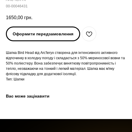
00-00046431
1650,00
грн.
Оформити передзамовлення
Шапка Bird Head від Arc'teryx створена для інтенсивного активного
відпочинку в холодну погоду і складається з 50% мериносової вовни та
50% поліестеру. Вона забезпечує виняткову повітропроникність і
ARC'TERYX
ARC'TERYX
тепло, незважаючи на тонкий і легкий матеріал. Шапка має м'яку
флісову підкладку для додаткової ізоляції.
Тип: Шапки
AND WANDER
AND WANDER
SNOW PEAK
SNOW PEAK
Вас може зацікавити
SALOMON
SALOMON
ROA
ROA