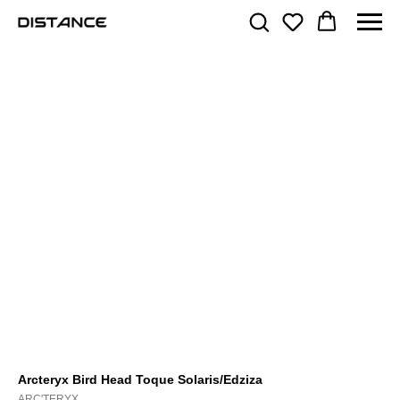
Arcteryx Bird Head Toque Solaris/Edziza
ARC'TERYX