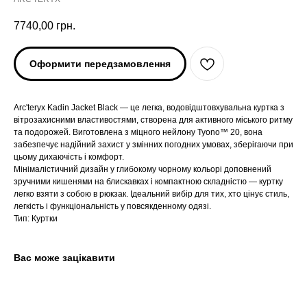
7740,00
грн.
Оформити передзамовлення
Arc'teryx Kadin Jacket Black — це легка, водовідштовхувальна куртка з
вітрозахисними властивостями, створена для активного міського ритму
та подорожей. Виготовлена з міцного нейлону Tyono™ 20, вона
забезпечує надійний захист у змінних погодних умовах, зберігаючи при
цьому дихаючість і комфорт.
Мінімалістичний дизайн у глибокому чорному кольорі доповнений
ARC'TERYX
ARC'TERYX
зручними кишенями на блискавках і компактною складністю — куртку
легко взяти з собою в рюкзак. Ідеальний вибір для тих, хто цінує стиль,
легкість і функціональність у повсякденному одязі.
AND WANDER
AND WANDER
Тип: Куртки
SNOW PEAK
SNOW PEAK
Вас може зацікавити
SALOMON
SALOMON