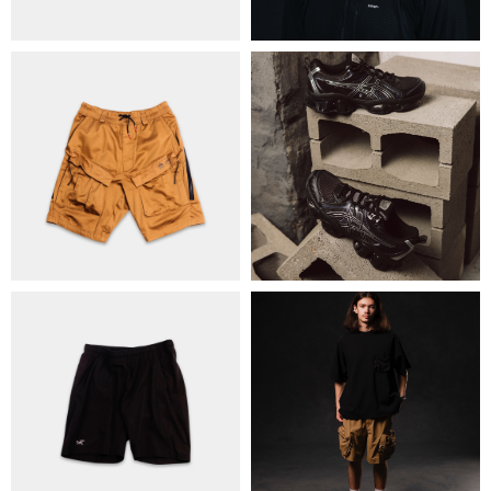
ОБМІН ТА ПОВЕРНЕННЯ
ПОЛІТИКА КОНФІДЕНЦІЙНОСТІ
ОПЛАТА ТА ДОСТАВКА
УГОДА КОРИСТУВАЧА
+38 063 502 60 83
КИЇВ, ВАЛЕРІЯ ЛОБАНОВСЬКОГО
9/1
ORDER@DISTANCE.COM.UA
TELEGRAM:
@DISTANCE_UA
© Copyright All rights reserved