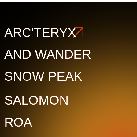
ROA
ROA