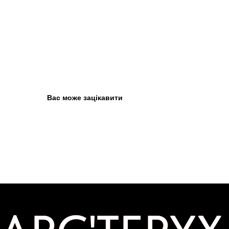
Вас може зацікавити
ARC'TERYX
ARC'TERYX