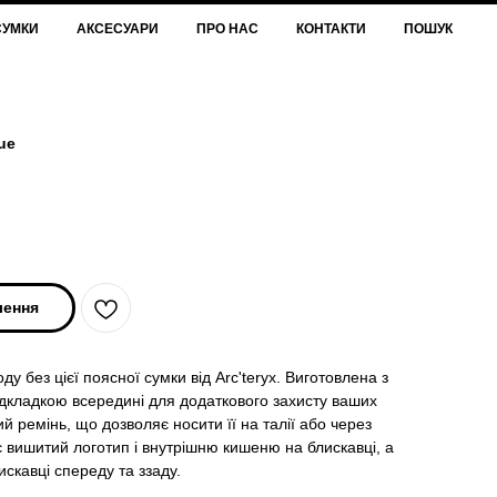
СУМКИ
АКСЕСУАРИ
ПРО НАС
КОНТАКТИ
ПОШУК
ue
лення
у без цієї поясної сумки від Arc'teryx. Виготовлена з
ідкладкою всередині для додаткового захисту ваших
й ремінь, що дозволяє носити її на талії або через
 вишитий логотип і внутрішню кишеню на блискавці, а
искавці спереду та ззаду.