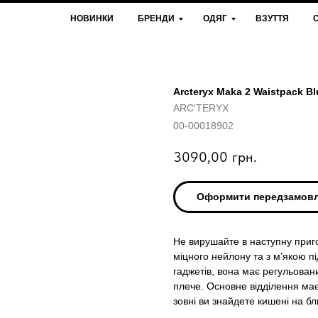
НОВИНКИ
БРЕНДИ
ОДЯГ
ВЗУТТЯ
Arcteryx Maka 2 Waistpack Bl
ARC'TERYX
00-00018902
3090,00
грн.
Оформити передзамов
Не вирушайте в наступну пригод
міцного нейлону та з м’якою п
гаджетів, вона має регульовани
плече. Основне відділення має
зовні ви знайдете кишені на бл