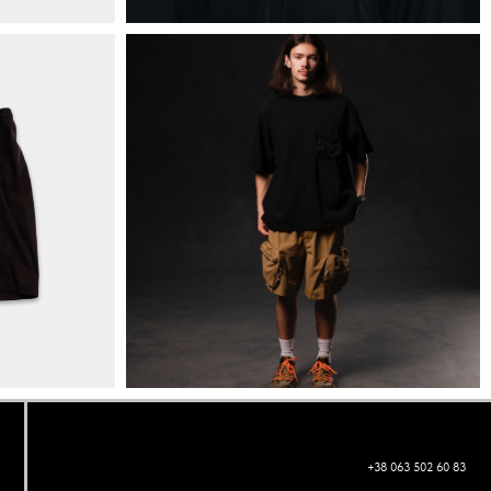
+38 063 502 60 83
КИЇВ, ВАЛЕРІЯ ЛОБАНОВСЬКОГО 9/1
ORDER@DISTANCE.COM.UA
TELEGRAM: @DISTANCE_UA
© Copyright All rights reserved