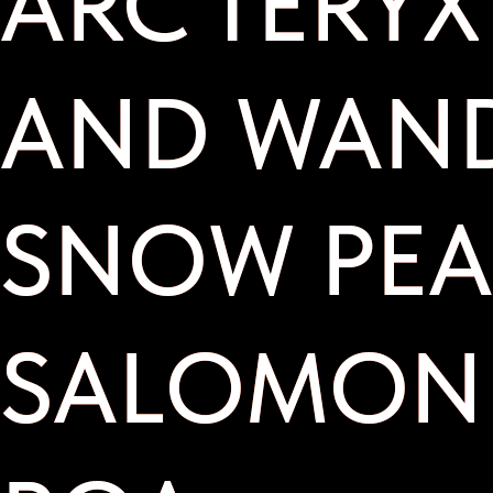
AND WAND
AND WAND
SNOW PEA
SNOW PEA
SALOMON
SALOMON
ROA
ROA