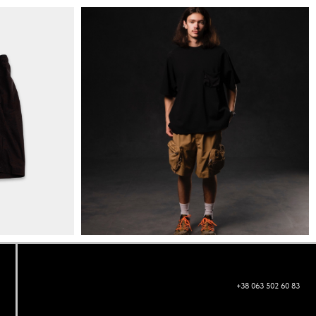
+38 063 502 60 83
КИЇВ, ВАЛЕРІЯ ЛОБАНОВСЬКОГО 9/1
ORDER@DISTANCE.COM.UA
TELEGRAM: @DISTANCE_UA
© Copyright All rights reserved