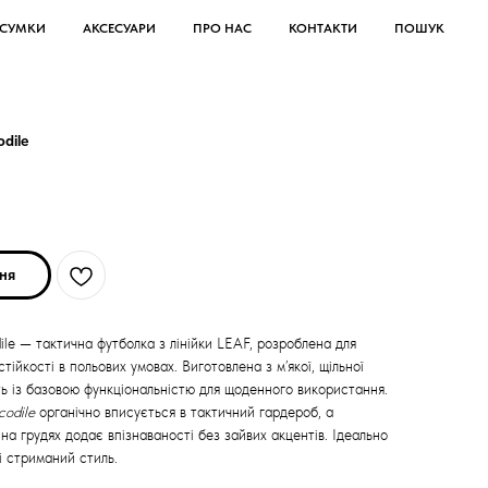
СУМКИ
АКСЕСУАРИ
ПРО НАС
КОНТАКТИ
ПОШУК
odile
ня
dile — тактична футболка з лінійки LEAF, розроблена для
ійкості в польових умовах. Виготовлена з м’якої, щільної
ть із базовою функціональністю для щоденного використання.
codile
органічно вписується в тактичний гардероб, а
 на грудях додає впізнаваності без зайвих акцентів. Ідеально
 і стриманий стиль.