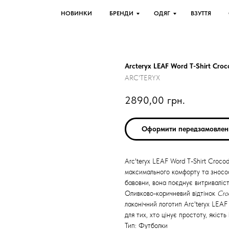
НОВИНКИ
БРЕНДИ
ОДЯГ
ВЗУТТЯ
Arcteryx LEAF Word T-Shirt Croc
ARC'TERYX
2890,00
грн.
Оформити передзамовлен
Arc'teryx LEAF Word T-Shirt Croco
максимального комфорту та зносост
бавовни, вона поєднує витриваліс
Оливково-коричневий відтінок
Cro
лаконічний логотип Arc'teryx LEAF
для тих, хто цінує простоту, якість
Тип: Футболки