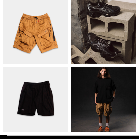
ПОЛІТИКА КОНФІДЕНЦІЙНОСТІ
ОПЛАТА ТА ДОСТАВКА
УГОДА КОРИСТУВАЧА
+38 063 502 60 83
КИЇВ, ВАЛЕРІЯ ЛОБАНОВСЬКОГО
9/1
ORDER@DISTANCE.COM.UA
TELEGRAM:
@DISTANCE_UA
© Copyright All rights reserved