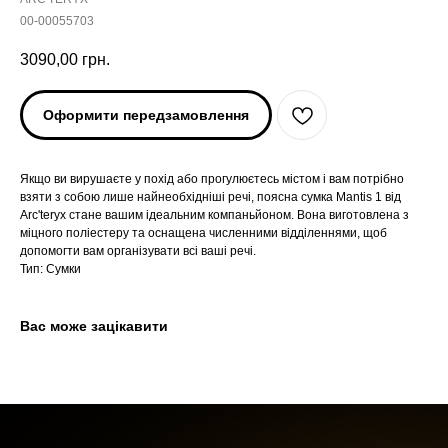
00-00055703
3090,00
грн.
Оформити передзамовлення
Якщо ви вирушаєте у похід або прогулюєтесь містом і вам потрібно
взяти з собою лише найнеобхідніші речі, поясна сумка Mantis 1 від
Arc'teryx стане вашим ідеальним компаньйоном. Вона виготовлена з
ARC'TERYX
ARC'TERYX
міцного поліестеру та оснащена численними відділеннями, щоб
допомогти вам організувати всі ваші речі.
Тип: Сумки
AND WANDER
AND WANDER
SNOW PEAK
SNOW PEAK
Вас може зацікавити
SALOMON
SALOMON
ROA
ROA