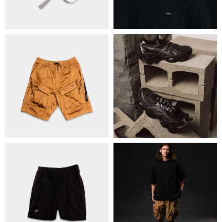
КОНТАКТИ
ОБМІН ТА ПОВЕРНЕННЯ
ПОЛІТИКА КОНФІДЕНЦІЙНОСТІ
ОПЛАТА ТА ДОСТАВКА
УГОДА КОРИСТУВАЧА
+38 063 502 60 83
КИЇВ, ВАЛЕРІЯ ЛОБАНОВСЬКОГО
9/1
ORDER@DISTANCE.COM.UA
TELEGRAM:
@DISTANCE_UA
© Copyright All rights reserved