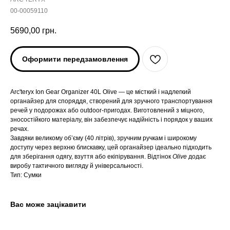
00-00059110
5690,00
грн.
Оформити передзамовлення
Arc'teryx Ion Gear Organizer 40L Olive — це місткий і надлегкий
органайзер для споряддя, створений для зручного транспортування
речей у подорожах або outdoor-пригодах. Виготовлений з міцного,
зносостійкого матеріалу, він забезпечує надійність і порядок у ваших
речах.
Завдяки великому об’єму (40 літрів), зручним ручкам і широкому
ARC'TERYX
ARC'TERYX
доступу через верхню блискавку, цей органайзер ідеально підходить
для зберігання одягу, взуття або екіпірування. Відтінок
Olive
додає
виробу тактичного вигляду й універсальності.
AND WANDER
AND WANDER
Тип: Сумки
SNOW PEAK
SNOW PEAK
Вас може зацікавити
SALOMON
SALOMON