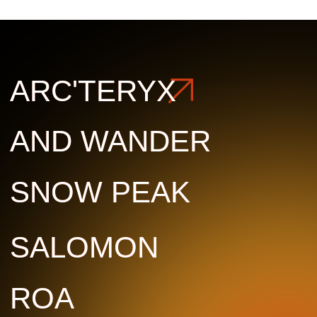
ROA
ROA