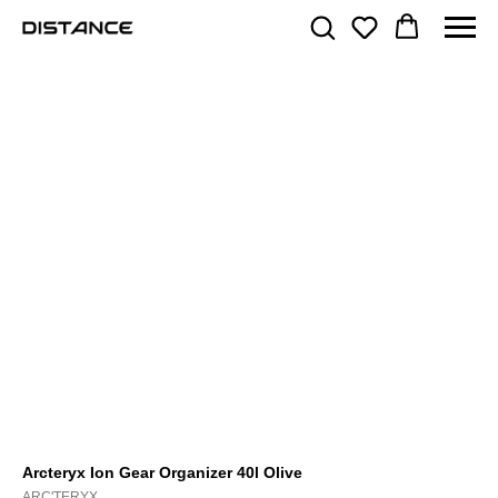
Arcteryx Ion Gear Organizer 40l Olive
ARC'TERYX