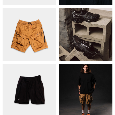
ОБМІН ТА ПОВЕРНЕННЯ
ПОЛІТИКА КОНФІДЕНЦІЙНОСТІ
ОПЛАТА ТА ДОСТАВКА
УГОДА КОРИСТУВАЧА
+38 063 502 60 83
КИЇВ, ВАЛЕРІЯ ЛОБАНОВСЬКОГО 9/1
ORDER@DISTANCE.COM.UA
TELEGRAM:
@DISTANCE_UA
© Copyright All rights reserved