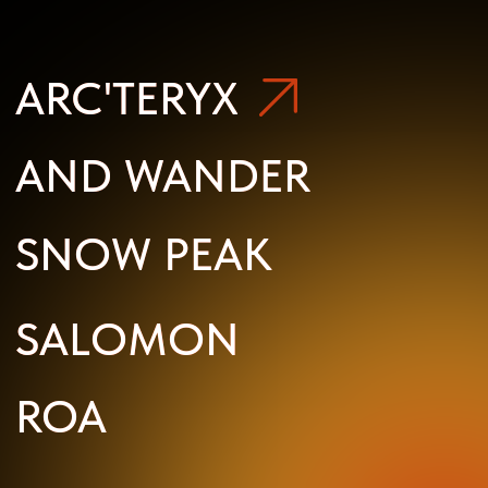
ROA
ROA