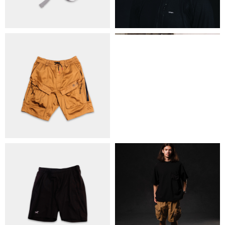
КОНТАКТИ
ОБМІН ТА ПОВЕРНЕННЯ
ПОЛІТИКА КОНФІДЕНЦІЙНОСТІ
ОПЛАТА ТА ДОСТАВКА
УГОДА КОРИСТУВАЧА
+38 063 502 60 83
КИЇВ, ВАЛЕРІЯ ЛОБАНОВСЬКОГО 9/1
ORDER@DISTANCE.COM.UA
TELEGRAM:
@DISTANCE_UA
© Copyright All rights reserved