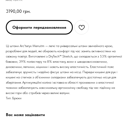
3190,00
грн.
Оформити передзамовлення
Ці штани Arc'teryx Menutm — легкі та універсальні штани звичайного крою,
розроблені для людей, які обирають комфорт під час занять активностями на
свіжому повітрі. Виготовлені з DryTech™ Stretch, що складається з 53% органічної
бавовни, 39% поліестеру та 8% еластану, вони є швидковисихаючими,
дихаючими, легкими, міцними і мають високу еластичність. Еластичний пояс
забезпечує зручність і надійно фіксує штани на місці. Передні кишені для рук і
кишені на стегнах з об’ємними складками забезпечують достатньо місця для
ARC'TERYX
ARC'TERYX
зберігання. Артикуляційні коліна і вставка в області промежини з еластичної
тканини забезпечують максимальну ергономічну свободу під час підйому на
високі гори або стрибків через великі валуни.
AND WANDER
AND WANDER
Тип: Брюки
SNOW PEAK
SNOW PEAK
Вас може зацікавити
SALOMON
SALOMON