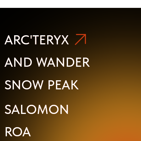
ROA
ROA