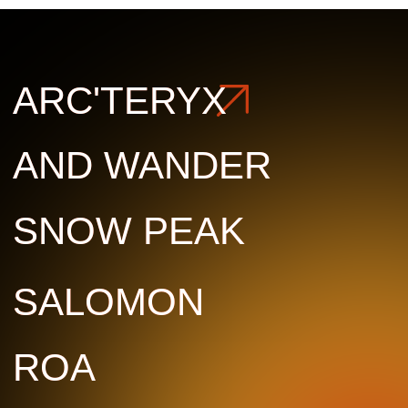
ROA
ROA