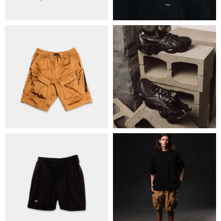
ОБМІН ТА ПОВЕРНЕННЯ
ПОЛІТИКА КОНФІДЕНЦІЙНОСТІ
ОПЛАТА ТА ДОСТАВКА
УГОДА КОРИСТУВАЧА
+38 063 502 60 83
КИЇВ, ВАЛЕРІЯ ЛОБАНОВСЬКОГО
9/1
ORDER@DISTANCE.COM.UA
TELEGRAM:
@DISTANCE_UA
© Copyright All rights reserved