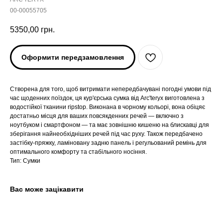
00-00055705
5350,00
грн.
Оформити передзамовлення
Створена для того, щоб витримати непередбачувані погодні умови під
час щоденних поїздок, ця кур'єрська сумка від Arc'teryx виготовлена з
водостійкої тканини ripstop. Виконана в чорному кольорі, вона обіцяє
достатньо місця для ваших повсякденних речей — включно з
ноутбуком і смартфоном — та має зовнішню кишеню на блискавці для
ARC'TERYX
ARC'TERYX
зберігання найнеобхідніших речей під час руху. Також передбачено
застібку-пряжку, ламіновану задню панель і регульований ремінь для
оптимального комфорту та стабільного носіння.
AND WANDER
AND WANDER
Тип: Сумки
SNOW PEAK
SNOW PEAK
Вас може зацікавити
SALOMON
SALOMON