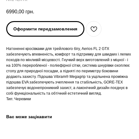
6990,00
грн.
Оформити передзамовлення
Натхненні кросівками для трейлового бігу, Aerios FL 2 GTX
забезпечують впевненість, комфорт та підтримку для швидких і легких
походів по мінливій місцевості. Гнучкий верх виготовлений з міцної - і
на 100% переробленої - поліефірної сітки, система шнурівки охоплює
стопу для природної посадки, а підняті по периметру боковини
додають захисту. Підошва Vibram® Megagrip та ущільнена проміжна
ARC'TERYX
ARC'TERYX
підошва EVA забезпечують зчеплення та стабільність, GORE-TEX
забезпечує водонепроникний захист, а лаконічний дизайн поєднує в
собі функціональність та обтічний естетичний вигляд.
AND WANDER
AND WANDER
Тип: Черевики
SNOW PEAK
SNOW PEAK
Вас може зацікавити
SALOMON
SALOMON