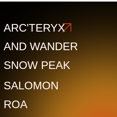
ROA
ROA