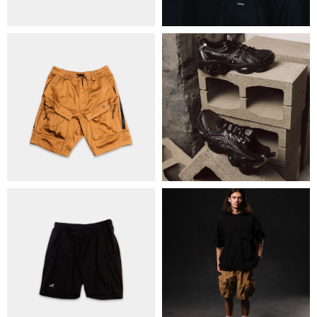
ОБМІН ТА ПОВЕРНЕННЯ
ПОЛІТИКА КОНФІДЕНЦІЙНОСТІ
ОПЛАТА ТА ДОСТАВКА
УГОДА КОРИСТУВАЧА
+38 063 502 60 83
КИЇВ, ВАЛЕРІЯ ЛОБАНОВСЬКОГО
9/1
ORDER@DISTANCE.COM.UA
TELEGRAM:
@DISTANCE_UA
© Copyright All rights reserved