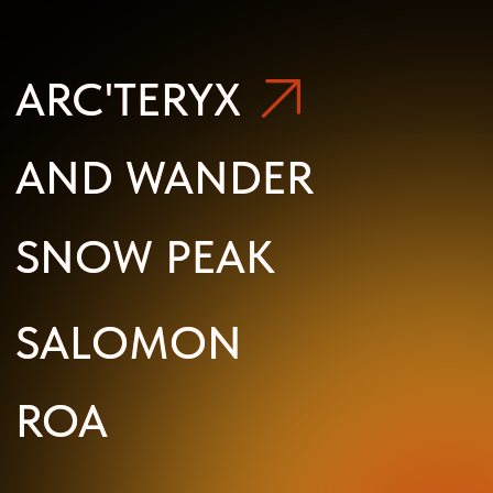
ROA
ROA