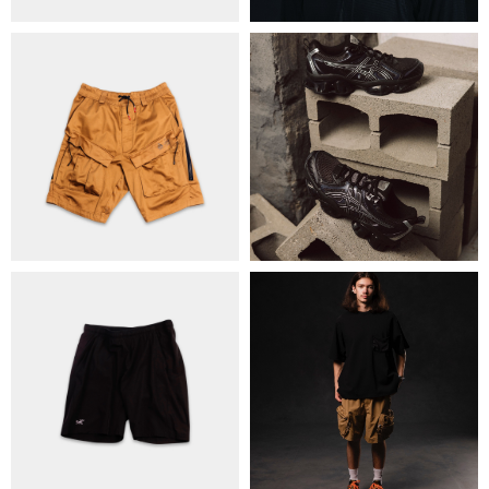
ОБМІН ТА ПОВЕРНЕННЯ
ПОЛІТИКА КОНФІДЕНЦІЙНОСТІ
ОПЛАТА ТА ДОСТАВКА
УГОДА КОРИСТУВАЧА
+38 063 502 60 83
КИЇВ, ВАЛЕРІЯ ЛОБАНОВСЬКОГО 9/1
ORDER@DISTANCE.COM.UA
TELEGRAM:
@DISTANCE_UA
© Copyright All rights reserved