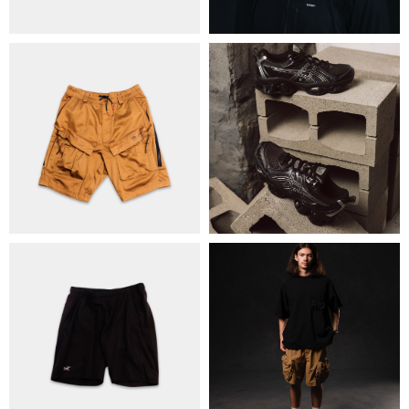
ОБМІН ТА ПОВЕРНЕННЯ
ПОЛІТИКА КОНФІДЕНЦІЙНОСТІ
ОПЛАТА ТА ДОСТАВКА
УГОДА КОРИСТУВАЧА
+38 063 502 60 83
КИЇВ, ВАЛЕРІЯ ЛОБАНОВСЬКОГО
9/1
ORDER@DISTANCE.COM.UA
TELEGRAM:
@DISTANCE_UA
© Copyright All rights reserved