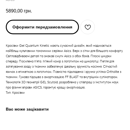
5890,00
грн.
Оформити передзамовлення
Кросівки Gel Quantum Kinetic мають сучасний дизайн, який надихається
найбільш культовими гоночними серіями Asics. Верх з сітки для більшого комфорту.
Світловідбиваючі деталі та знакові смуги Asics з обох боків. Плоскі шнурки
спереду. Посилена п'ята. М'який комір з логотипом на щиколотці. Петля для
затягування ззаду з тканини забезпечує ідеальну зручність носіння. Сітчастий
язичок з етикеткою з логотипом. Повністю підкладена і зручна устілка Ortholite з
ARC'TERYX
ARC'TERYX
тканини. Гумова підошва з амортизацією FF BLAST та внутрішнім супінатором.
Технологія 3D геометрії GEL Scutoid, розроблена у співпраці з Інститутом наук
про фізичні вправи ASICS, гарантує кращу амортизацію.
AND WANDER
AND WANDER
Тип: Кросівки
SNOW PEAK
SNOW PEAK
Вас може зацікавити
SALOMON
SALOMON