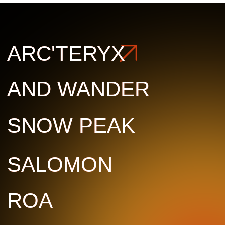
ROA
ROA