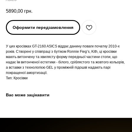
5890,00
грн.
Оформити передзамовлення
У цих кросівках GT-2160 ASICS віддає данину поваги початку 2010-х
років. Створені у співпраці з бутіком Ronnie Fieg’s, Kith, ці кросівки
мають витончену та хвилясту форму передньої частини стопи, що
надає їм витонченої естетики - білого, сріблястого та жовтого кольорів,
ARC'TERYX
ARC'TERYX
а вставки з технологією GEL у проміжній підошві надають парі
покращеної амортизації.
Тип: Кросівки
AND WANDER
AND WANDER
Вас може зацікавити
SNOW PEAK
SNOW PEAK
SALOMON
SALOMON
ROA
ROA