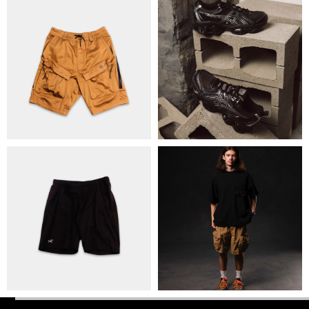
ПОЛІТИКА КОНФІДЕНЦІЙНОСТІ
ОПЛАТА ТА ДОСТАВКА
УГОДА КОРИСТУВАЧА
+38 063 502 60 83
КИЇВ, ВАЛЕРІЯ ЛОБАНОВСЬКОГО
9/1
ORDER@DISTANCE.COM.UA
TELEGRAM:
@DISTANCE_UA
© Copyright All rights reserved