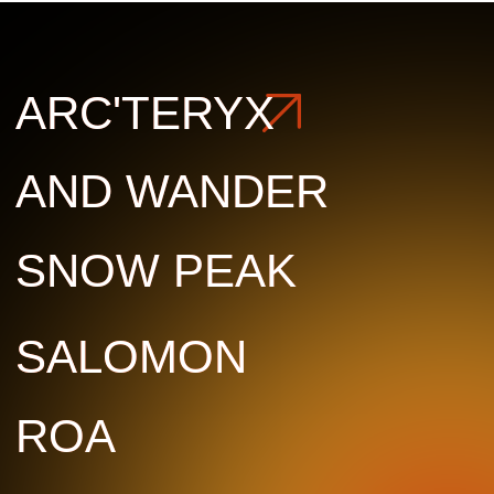
ROA
ROA