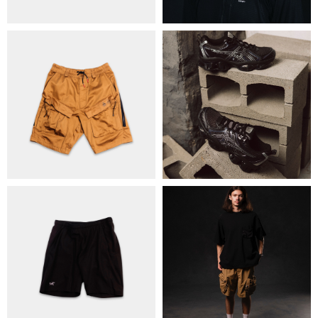
ОБМІН ТА ПОВЕРНЕННЯ
ПОЛІТИКА КОНФІДЕНЦІЙНОСТІ
ОПЛАТА ТА ДОСТАВКА
УГОДА КОРИСТУВАЧА
+38 063 502 60 83
КИЇВ, ВАЛЕРІЯ ЛОБАНОВСЬКОГО
9/1
ORDER@DISTANCE.COM.UA
TELEGRAM:
@DISTANCE_UA
© Copyright All rights reserved