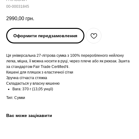
00-00031845
2990,00
грн.
Оформити передзамовлення
Ця універсальна 27-літрова сумка з 100% переробленого нейлону
легка, міцна, її можна носити в руці, через плече або як рюкзак. Зшита
за стандартом Fair Trade Certified'¢.
Кишені для пляшок з еластичної сітки
Зручна сітчаста стяжка
ARC'TERYX
ARC'TERYX
Складається у власну кишеню
Вага: 370 г (13,05 унції)
AND WANDER
AND WANDER
Тип: Сумки
SNOW PEAK
SNOW PEAK
Вас може зацікавити
SALOMON
SALOMON