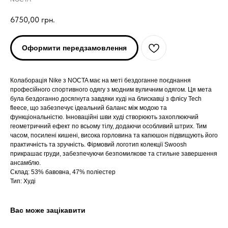
6750,00
грн.
Оформити передзамовлення
Колаборація Nike з NOCTA має на меті бездоганне поєднання
професійного спортивного одягу з модним вуличним одягом. Ця мета
була бездоганно досягнута завдяки худі на блискавці з флісу Tech
fleece, що забезпечує ідеальний баланс між модою та
функціональністю. Інноваційні шви худі створюють захоплюючий
геометричний ефект по всьому тілу, додаючи особливий штрих. Тим
часом, посилені кишені, висока горловина та капюшон підвищують його
практичність та зручність. Фірмовий логотип колекції Swoosh
ARC'TERYX
ARC'TERYX
прикрашає груди, забезпечуючи безпомилкове та стильне завершення
ансамблю.
AND WANDER
AND WANDER
Склад: 53% бавовна, 47% поліестер
Тип: Худі
SNOW PEAK
SNOW PEAK
Вас може зацікавити