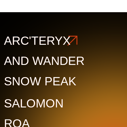
SALOMON
SALOMON
ROA
ROA