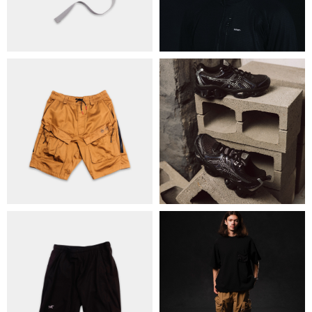
КОНТАКТИ
ОБМІН ТА ПОВЕРНЕННЯ
ПОЛІТИКА КОНФІДЕНЦІЙНОСТІ
ОПЛАТА ТА ДОСТАВКА
УГОДА КОРИСТУВАЧА
+38 063 502 60 83
КИЇВ, ВАЛЕРІЯ ЛОБАНОВСЬКОГО 9/1
ORDER@DISTANCE.COM.UA
TELEGRAM:
@DISTANCE_UA
© Copyright All rights reserved