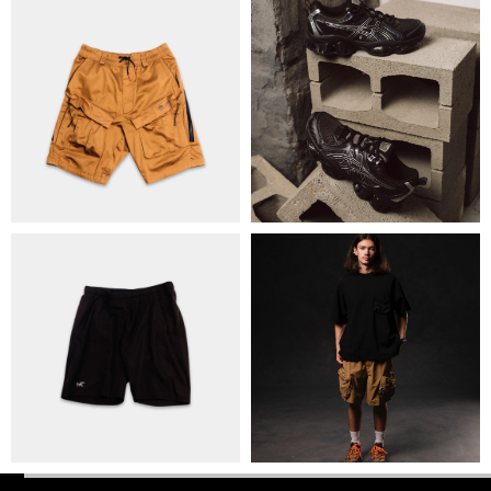
ПОЛІТИКА КОНФІДЕНЦІЙНОСТІ
ОПЛАТА ТА ДОСТАВКА
УГОДА КОРИСТУВАЧА
+38 063 502 60 83
КИЇВ, ВАЛЕРІЯ ЛОБАНОВСЬКОГО 9/1
ORDER@DISTANCE.COM.UA
TELEGRAM:
@DISTANCE_UA
© Copyright All rights reserved