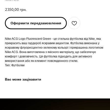
2350,00
грн.
Оформити передзамовлення
Nike ACG Logo Fluorescent Green - це стильна футболка від Nike, яка
прикрасить ваш гардероб яскравим акцентом. Футболка виконана у
яскравому флуоресцентно-зеленому кольорі і прикрашена логотипом
Nike ACG. Вона виготовлена з якісного матеріалу, що забезпечує
ARC'TERYX
ARC'TERYX
комфорт і довговічність. Ця футболка підходить для активного
використання або як елемент повсякденного стилю.
Тип: Футболки
AND WANDER
AND WANDER
Вас може зацікавити
SNOW PEAK
SNOW PEAK
SALOMON
SALOMON
ROA
ROA