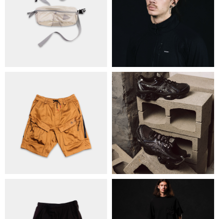
БРЕНДИ
КОНТАКТИ
ОБМІН ТА ПОВЕРНЕННЯ
ПОЛІТИКА КОНФІДЕНЦІЙНОСТІ
ОПЛАТА ТА ДОСТАВКА
УГОДА КОРИСТУВАЧА
+38 063 502 60 83
КИЇВ, ВАЛЕРІЯ ЛОБАНОВСЬКОГО
9/1
ORDER@DISTANCE.COM.UA
TELEGRAM:
@DISTANCE_UA
© Copyright All rights reserved