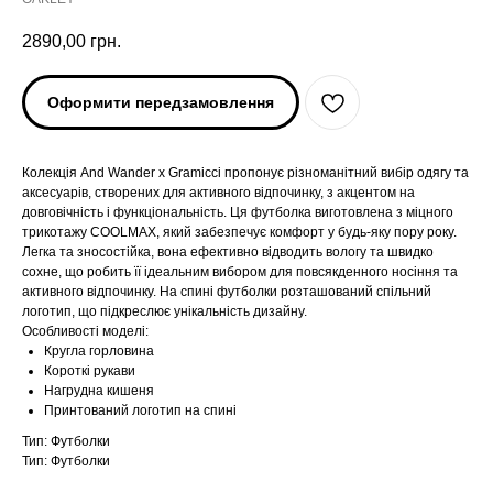
2890,00
грн.
Оформити передзамовлення
Колекція And Wander x Gramicci пропонує різноманітний вибір одягу та
аксесуарів, створених для активного відпочинку, з акцентом на
довговічність і функціональність. Ця футболка виготовлена з міцного
трикотажу COOLMAX, який забезпечує комфорт у будь-яку пору року.
Легка та зносостійка, вона ефективно відводить вологу та швидко
сохне, що робить її ідеальним вибором для повсякденного носіння та
активного відпочинку. На спині футболки розташований спільний
логотип, що підкреслює унікальність дизайну.
Особливості моделі:
Кругла горловина
ARC'TERYX
ARC'TERYX
Короткі рукави
Нагрудна кишеня
Принтований логотип на спині
AND WANDER
AND WANDER
Тип: Футболки
Тип: Футболки
SNOW PEAK
SNOW PEAK