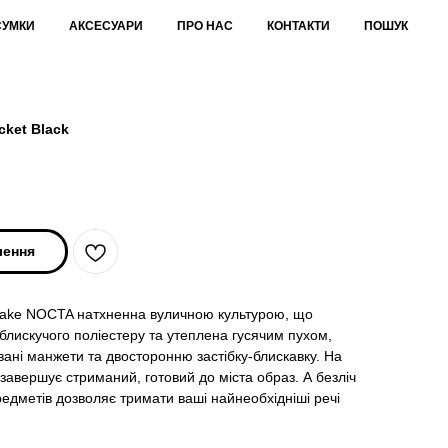
СУМКИ
АКСЕСУАРИ
ПРО НАС
КОНТАКТИ
ПОШУК
cket Black
лення
 Drake NOCTA натхненна вуличною культурою, що
 блискучого поліестеру та утеплена гусячим пухом,
овані манжети та двосторонню застібку-блискавку. На
завершує стриманий, готовий до міста образ. А безліч
редметів дозволяє тримати ваші найнеобхідніші речі