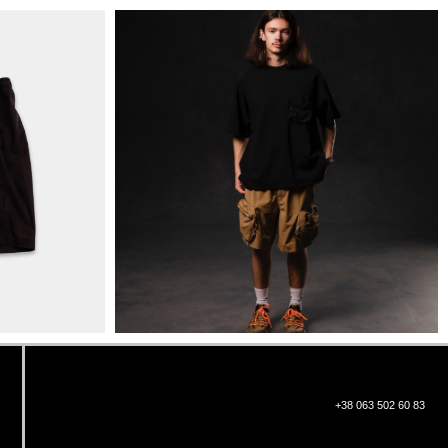
+38 063 502 60 83
КИЇВ, ВАЛЕРІЯ ЛОБАНОВСЬКОГО
9/1
ORDER@DISTANCE.COM.UA
TELEGRAM:
@DISTANCE_UA
© Copyright All rights reserved