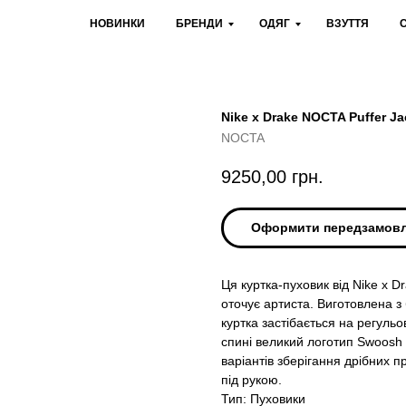
НОВИНКИ
БРЕНДИ
ОДЯГ
ВЗУТТЯ
Nike x Drake NOCTA Puffer Ja
NOCTA
9250,00
грн.
Оформити передзамов
Ця куртка-пуховик від Nike x
оточує артиста. Виготовлена з
куртка застібається на регуль
спині великий логотип Swoosh 
варіантів зберігання дрібних п
під рукою.
Тип: Пуховики