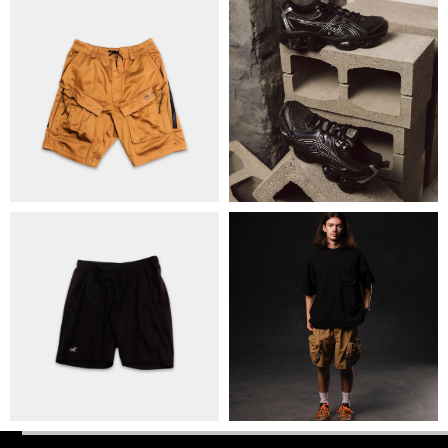
ПОЛІТИКА КОНФІДЕНЦІЙНОСТІ
ОПЛАТА ТА ДОСТАВКА
УГОДА КОРИСТУВАЧА
+38 063 502 60 83
КИЇВ, ВАЛЕРІЯ ЛОБАНОВСЬКОГО
9/1
ORDER@DISTANCE.COM.UA
TELEGRAM:
@DISTANCE_UA
© Copyright All rights reserved