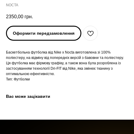
NOCTA
2350,00
грн.
Оформити передзамовлення
Баскетбольна футболка від Nike x Nocta виготовлена зі 100%
поліестеру, на відміну від попередніх версій з бавовни та поліестеру.
Ця футболка має фірмову графіку, а також вона була розроблена із
ARC'TERYX
ARC'TERYX
застосуванням технології Dri-FIT від Nike, яка змінює тканину з
оптимальною ефективністю.
Тип: Футболки
AND WANDER
AND WANDER
Вас може зацікавити
SNOW PEAK
SNOW PEAK
SALOMON
SALOMON
ROA
ROA