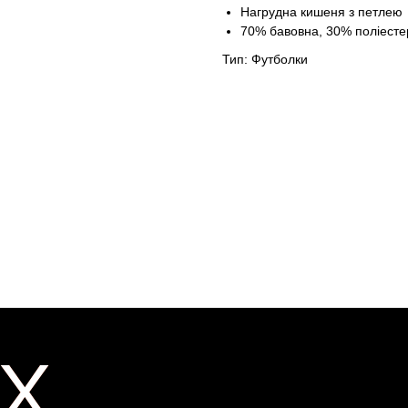
Нагрудна кишеня з петлею
70% бавовна, 30% поліесте
Тип: Футболки
X
X
ER
ER