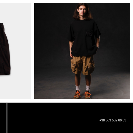
+38 063 502 60 83
КИЇВ, ВАЛЕРІЯ ЛОБАНОВСЬКОГО
9/1
ORDER@DISTANCE.COM.UA
TELEGRAM:
@DISTANCE_UA
© Copyright All rights reserved