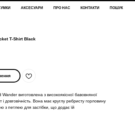
СУМКИ
АКСЕСУАРИ
ПРО НАС
КОНТАКТИ
ПОШУК
ket T-Shirt Black
лення
d Wander виготовлена з високоякісної бавовняної
 і довговічність. Вона має круглу ребристу горловину
ю з петлею для застібки, що додає їй