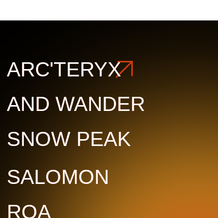
SALOMON
SALOMON
ROA
ROA