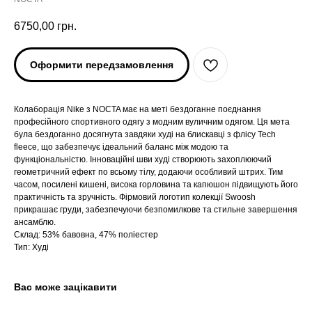
6750,00
грн.
Оформити передзамовлення
Колаборація Nike з NOCTA має на меті бездоганне поєднання
професійного спортивного одягу з модним вуличним одягом. Ця мета
була бездоганно досягнута завдяки худі на блискавці з флісу Tech
fleece, що забезпечує ідеальний баланс між модою та
функціональністю. Інноваційні шви худі створюють захоплюючий
геометричний ефект по всьому тілу, додаючи особливий штрих. Тим
часом, посилені кишені, висока горловина та капюшон підвищують його
практичність та зручність. Фірмовий логотип колекції Swoosh
ARC'TERYX
ARC'TERYX
прикрашає груди, забезпечуючи безпомилкове та стильне завершення
ансамблю.
AND WANDER
AND WANDER
Склад: 53% бавовна, 47% поліестер
Тип: Худі
SNOW PEAK
SNOW PEAK
Вас може зацікавити