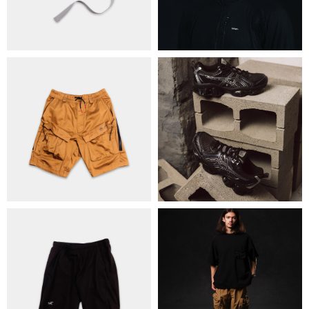
КОНТАКТИ
ОБМІН ТА ПОВЕРНЕННЯ
ПОЛІТИКА КОНФІДЕНЦІЙНОСТІ
ОПЛАТА ТА ДОСТАВКА
УГОДА КОРИСТУВАЧА
+38 063 502 60 83
КИЇВ, ВАЛЕРІЯ ЛОБАНОВСЬКОГО
9/1
ORDER@DISTANCE.COM.UA
TELEGRAM:
@DISTANCE_UA
© Copyright All rights reserved