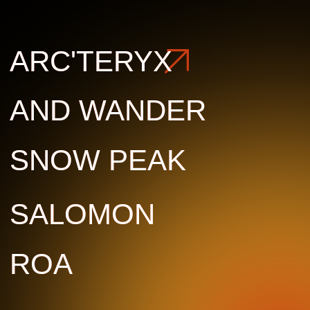
ROA
ROA