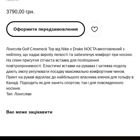
3790,00
грн.
Оформити передзамовлення
Лонгслів Golf Crewneck Top від Nike x Drake NOCTA виготовлений з
нейлону, що надає виробу легкості та забезпечує комфорт при носінні.
На спині присутня сітчаста вставка для поліпшення
повітропроникності. Еластичні вставки на рукавах і затяжка подолу
дають змогу регулювати посадку максимально комфортним чином.
ARC'TERYX
ARC'TERYX
Принт на рукаві відсилає до найбільшого власника ключок для гольфу в
Канаді. Підходить як для занять спортом, так і для повсякденного
носіння.
AND WANDER
AND WANDER
Тип: Лонгсліви
SNOW PEAK
SNOW PEAK
Вас може зацікавити
SALOMON
SALOMON