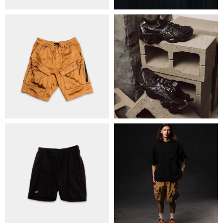
ОБМІН ТА ПОВЕРНЕННЯ
ПОЛІТИКА КОНФІДЕНЦІЙНОСТІ
ОПЛАТА ТА ДОСТАВКА
УГОДА КОРИСТУВАЧА
+38 063 502 60 83
КИЇВ, ВАЛЕРІЯ ЛОБАНОВСЬКОГО
9/1
ORDER@DISTANCE.COM.UA
TELEGRAM:
@DISTANCE_UA
© Copyright All rights reserved