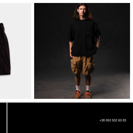
+38 063 502 60 83
КИЇВ, ВАЛЕРІЯ ЛОБАНОВСЬКОГО
9/1
ORDER@DISTANCE.COM.UA
TELEGRAM:
@DISTANCE_UA
© Copyright All rights reserved