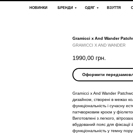
НОВИНКИ
БРЕНДИ
ОДЯГ
ВЗУТТЯ
Gramicci x And Wander Patch
GRAMICCI X AND WANDER
1990,00
грн.
Оформити передзамов
Gramicci x And Wander Patchwo
дизайном, створені в межах кол
функціональність і сучасну ес
патчворковим кроєм у фіолетов
Виготовлені з легкого, вітроза
вбудований пояс для фіксації й
функціональність у темну пору 