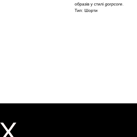
образів у стилі
gorpcore
.
Тип: Шорти
X
X
ER
ER