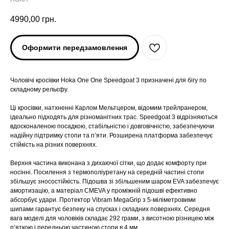
4990,00
грн.
Оформити передзамовлення
Чоловічі кросівки Hoka One One Speedgoat 3 призначені для бігу по
складному рельєфу.
Ці кросівки, натхненні Карлом Мельтцером, відомим трейлранером,
ідеально підходять для різноманітних трас. Speedgoat 3 відрізняються
вдосконаленою посадкою, стабільністю і довговічністю, забезпечуючи
надійну підтримку стопи та п’яти. Розширена платформа забезпечує
стійкість на різних поверхнях.
Верхня частина виконана з дихаючої сітки, що додає комфорту при
носінні. Посилення з термополіуретану на середній частині стопи
збільшує зносостійкість. Підошва зі збільшеним шаром EVA забезпечує
ARC'TERYX
ARC'TERYX
амортизацію, а матеріал CMEVA у проміжній підошві ефективно
абсорбує удари. Протектор Vibram MegaGrip з 5-міліметровими
шипами гарантує безпеку на спусках і складних поверхнях. Середня
AND WANDER
AND WANDER
вага моделі для чоловіків складає 292 грами, з висотною різницею між
п’яткою і передньою частиною стопи в 4 мм.