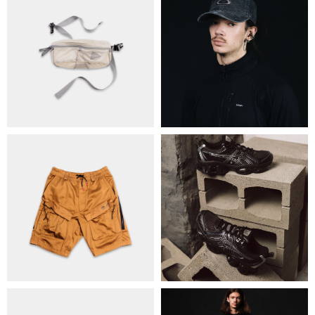
ПРО НАС
БРЕНДИ
КОНТАКТИ
ОБМІН ТА ПОВЕРНЕННЯ
ПОЛІТИКА КОНФІДЕНЦІЙНОСТІ
ОПЛАТА ТА ДОСТАВКА
УГОДА КОРИСТУВАЧА
+38 063 502 60 83
КИЇВ, ВАЛЕРІЯ ЛОБАНОВСЬКОГО
9/1
ORDER@DISTANCE.COM.UA
TELEGRAM:
@DISTANCE_UA