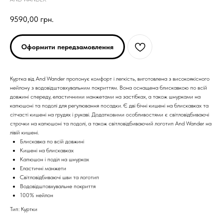
9590,00
грн.
Оформити передзамовлення
Куртка від And Wander пропонує комфорт і легкість, виготовлена з високоякісного
нейлону з водовідштовхувальним покриттям. Вона оснащена блискавкою по всій
довжині спереду, еластичними манжетами на застібках, а також шнурками на
капюшоні та подолі для регулювання посадки. Є дві бічні кишені на блискавках та
сітчасті кишені на грудях і рукаві. Додатковими особливостями є світловідбиваючі
строчки на капюшоні та подолі, а також світловідбиваючий логотип And Wander на
лівій кишені.
Блискавка по всій довжині
Кишені на блискавках
Капюшон і поділ на шнурках
ARC'TERYX
ARC'TERYX
Еластичні манжети
Світловідбиваючі шви та логотип
Водовідштовхувальне покриття
AND WANDER
AND WANDER
100% нейлон
Тип: Куртки
SNOW PEAK
SNOW PEAK