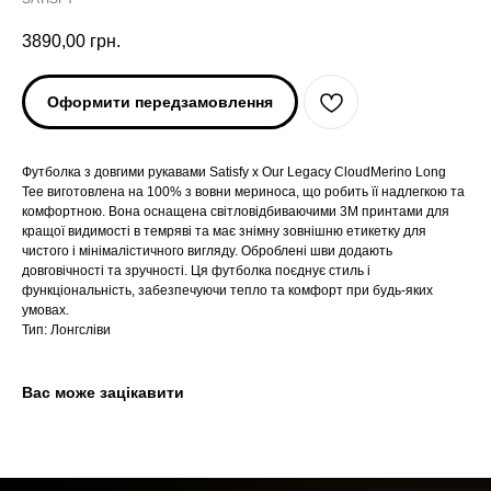
3890,00
грн.
Оформити передзамовлення
Футболка з довгими рукавами Satisfy x Our Legacy CloudMerino Long
Tee виготовлена на 100% з вовни мериноса, що робить її надлегкою та
комфортною. Вона оснащена світловідбиваючими 3М принтами для
кращої видимості в темряві та має знімну зовнішню етикетку для
чистого і мінімалістичного вигляду. Оброблені шви додають
ARC'TERYX
ARC'TERYX
довговічності та зручності. Ця футболка поєднує стиль і
функціональність, забезпечуючи тепло та комфорт при будь-яких
умовах.
AND WANDER
AND WANDER
Тип: Лонгсліви
SNOW PEAK
SNOW PEAK
Вас може зацікавити
SALOMON
SALOMON