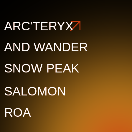
ROA
ROA