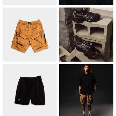
ОБМІН ТА ПОВЕРНЕННЯ
ПОЛІТИКА КОНФІДЕНЦІЙНОСТІ
ОПЛАТА ТА ДОСТАВКА
УГОДА КОРИСТУВАЧА
+38 063 502 60 83
КИЇВ, ВАЛЕРІЯ ЛОБАНОВСЬКОГО
9/1
ORDER@DISTANCE.COM.UA
TELEGRAM:
@DISTANCE_UA
© Copyright All rights reserved