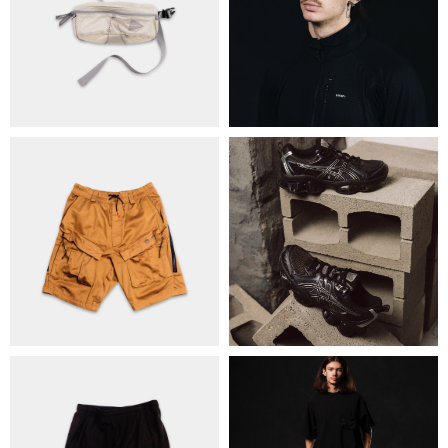
БРЕНДИ
КОНТАКТИ
ОБМІН ТА ПОВЕРНЕННЯ
ПОЛІТИКА КОНФІДЕНЦІЙНОСТІ
ОПЛАТА ТА ДОСТАВКА
УГОДА КОРИСТУВАЧА
+38 063 502 60 83
КИЇВ, ВАЛЕРІЯ ЛОБАНОВСЬКОГО
9/1
ORDER@DISTANCE.COM.UA
TELEGRAM:
@DISTANCE_UA
© Copyright All rights reserved