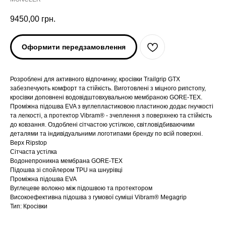
9450,00
грн.
Оформити передзамовлення
Розроблені для активного відпочинку, кросівки Trailgrip GTX
забезпечують комфорт та стійкість. Виготовлені з міцного рипстопу,
кросівки доповнені водовідштовхувальною мембраною GORE-TEX.
Проміжна підошва EVA з вуглепластиковою пластиною додає гнучкості
та легкості, а протектор Vibram® - зчеплення з поверхнею та стійкість
до ковзання. Оздоблені сітчастою устілкою, світловідбиваючими
деталями та індивідуальними логотипами бренду по всій поверхні.
Верх Ripstop
Сітчаста устілка
Водонепроникна мембрана GORE-TEX
ARC'TERYX
ARC'TERYX
Підошва зі спойлером TPU на шнурівці
Проміжна підошва EVA
Вуглецеве волокно між підошвою та протектором
AND WANDER
AND WANDER
Високоефективна підошва з гумової суміші Vibram® Megagrip
Тип: Кросівки
SNOW PEAK
SNOW PEAK