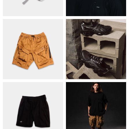
КОНТАКТИ
ОБМІН ТА ПОВЕРНЕННЯ
ПОЛІТИКА КОНФІДЕНЦІЙНОСТІ
ОПЛАТА ТА ДОСТАВКА
УГОДА КОРИСТУВАЧА
+38 063 502 60 83
КИЇВ, ВАЛЕРІЯ ЛОБАНОВСЬКОГО 9/1
ORDER@DISTANCE.COM.UA
TELEGRAM:
@DISTANCE_UA
© Copyright All rights reserved