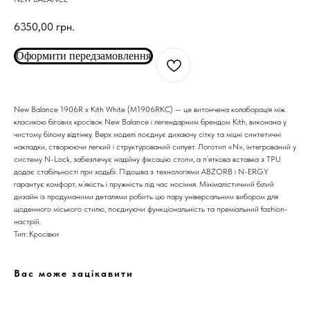
6350,00
грн.
Оформити передзамовлення
New Balance 1906R x Kith White (M1906RKC) — це витончена колаборація між
класикою бігових кросівок New Balance і легендарним брендом Kith, виконана у
чистому білому відтінку. Верх моделі поєднує дихаючу сітку та міцні синтетичні
накладки, створюючи легкий і структурований силует. Логотип «N», інтегрований у
систему N-Lock, забезпечує надійну фіксацію стопи, а п’яткова вставка з TPU
додає стабільності при ходьбі. Підошва з технологіями ABZORB і N-ERGY
гарантує комфорт, м’якість і пружність під час носіння. Мінімалістичний білий
ARC'TERYX
ARC'TERYX
дизайн із продуманими деталями робить цю пару універсальним вибором для
щоденного міського стилю, поєднуючи функціональність та преміальний fashion-
настрій.
AND WANDER
AND WANDER
Тип: Кросівки
SNOW PEAK
SNOW PEAK
Вас може зацікавити
SALOMON
SALOMON