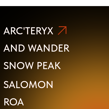
ROA
ROA