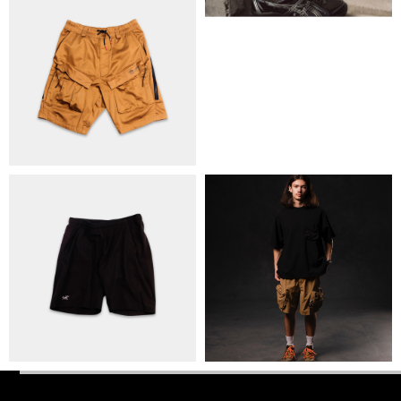
ПОЛІТИКА КОНФІДЕНЦІЙНОСТІ
ОПЛАТА ТА ДОСТАВКА
УГОДА КОРИСТУВАЧА
+38 063 502 60 83
КИЇВ, ВАЛЕРІЯ ЛОБАНОВСЬКОГО 9/1
ORDER@DISTANCE.COM.UA
TELEGRAM:
@DISTANCE_UA
© Copyright All rights reserved