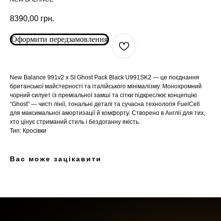
8390,00
грн.
Оформити передзамовлення
New Balance 991v2 x SI Ghost Pack Black U991SK2 — це поєднання
британської майстерності та італійського мінімалізму. Монохромний
чорний силует із преміальної замші та сітки підкреслює концепцію
“Ghost” — чисті лінії, тональні деталі та сучасна технологія FuelCell
ARC'TERYX
ARC'TERYX
для максимальної амортизації й комфорту. Створено в Англії для тих,
хто цінує стриманий стиль і бездоганну якість.
Тип: Кросівки
AND WANDER
AND WANDER
Вас може зацікавити
SNOW PEAK
SNOW PEAK
SALOMON
SALOMON
ROA
ROA