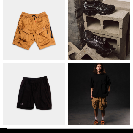
ПОЛІТИКА КОНФІДЕНЦІЙНОСТІ
ОПЛАТА ТА ДОСТАВКА
УГОДА КОРИСТУВАЧА
+38 063 502 60 83
КИЇВ, ВАЛЕРІЯ ЛОБАНОВСЬКОГО
9/1
ORDER@DISTANCE.COM.UA
TELEGRAM:
@DISTANCE_UA
© Copyright All rights reserved