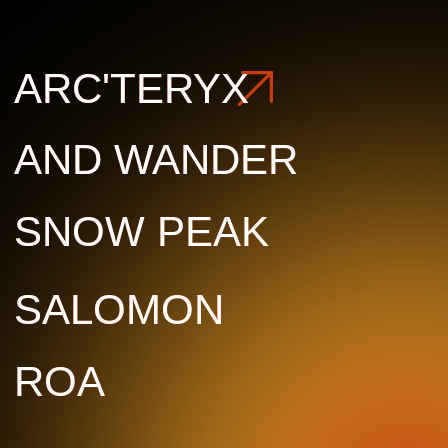
ROA
ROA