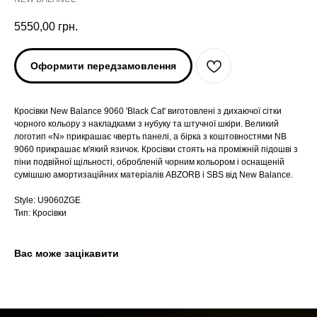
5550,00
грн.
Оформити передзамовлення
Кросівки New Balance 9060 'Black Cat' виготовлені з дихаючої сітки
чорного кольору з накладками з нубуку та штучної шкіри. Великий
логотип «N» прикрашає чверть панелі, а бірка з коштовностями NB
9060 прикрашає м'який язичок. Кросівки стоять на проміжній підошві з
піни подвійної щільності, обробленій чорним кольором і оснащеній
ARC'TERYX
ARC'TERYX
сумішшю амортизаційних матеріалів ABZORB і SBS від New Balance.
Style: U9060ZGE
AND WANDER
AND WANDER
Тип: Кросівки
SNOW PEAK
SNOW PEAK
Вас може зацікавити
SALOMON
SALOMON