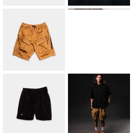
ОБМІН ТА ПОВЕРНЕННЯ
ПОЛІТИКА КОНФІДЕНЦІЙНОСТІ
ОПЛАТА ТА ДОСТАВКА
УГОДА КОРИСТУВАЧА
+38 063 502 60 83
КИЇВ, ВАЛЕРІЯ ЛОБАНОВСЬКОГО
9/1
ORDER@DISTANCE.COM.UA
TELEGRAM:
@DISTANCE_UA
© Copyright All rights reserved