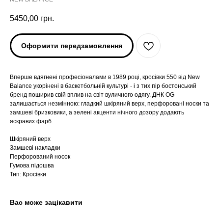
5450,00
грн.
Оформити передзамовлення
Вперше вдягнені професіоналами в 1989 році, кросівки 550 від New
Balance укорінені в баскетбольній культурі - і з тих пір бостонський
бренд поширив свій вплив на світ вуличного одягу. ДНК OG
залишається незмінною: гладкий шкіряний верх, перфоровані носки та
замшеві бризковики, а зелені акценти нічного дозору додають
яскравих фарб.
Шкіряний верх
ARC'TERYX
ARC'TERYX
Замшеві накладки
Перфорований носок
AND WANDER
AND WANDER
Гумова підошва
Тип: Кросівки
SNOW PEAK
SNOW PEAK
Вас може зацікавити