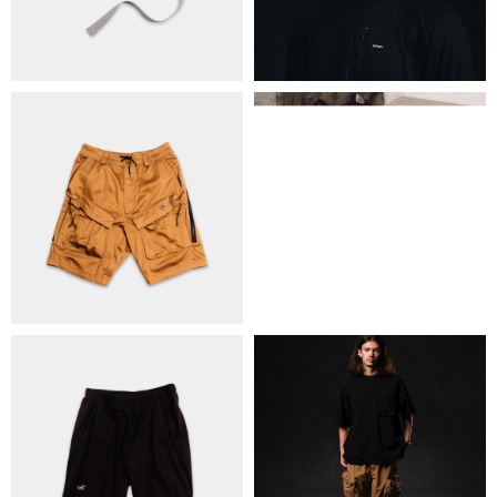
КОНТАКТИ
ОБМІН ТА ПОВЕРНЕННЯ
ПОЛІТИКА КОНФІДЕНЦІЙНОСТІ
ОПЛАТА ТА ДОСТАВКА
УГОДА КОРИСТУВАЧА
+38 063 502 60 83
КИЇВ, ВАЛЕРІЯ ЛОБАНОВСЬКОГО
9/1
ORDER@DISTANCE.COM.UA
TELEGRAM:
@DISTANCE_UA
© Copyright All rights reserved