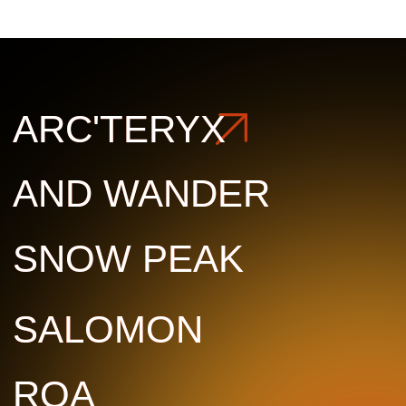
SALOMON
SALOMON
ROA
ROA