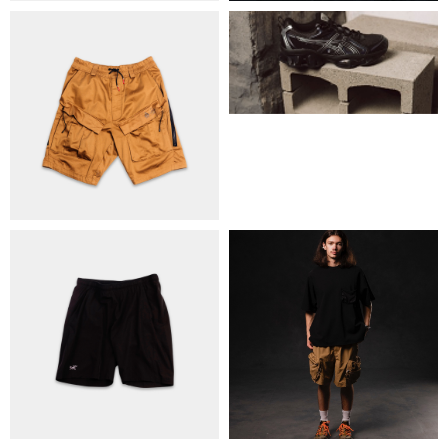
ОБМІН ТА ПОВЕРНЕННЯ
ПОЛІТИКА КОНФІДЕНЦІЙНОСТІ
ОПЛАТА ТА ДОСТАВКА
УГОДА КОРИСТУВАЧА
+38 063 502 60 83
КИЇВ, ВАЛЕРІЯ ЛОБАНОВСЬКОГО
9/1
ORDER@DISTANCE.COM.UA
TELEGRAM:
@DISTANCE_UA
© Copyright All rights reserved