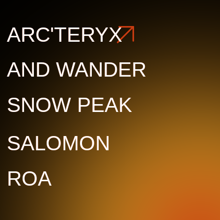
ROA
ROA