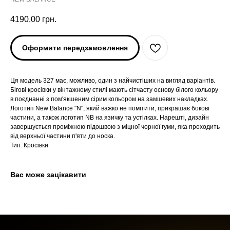
4190,00
грн.
Оформити передзамовлення
Ця модель 327 має, можливо, один з найчистіших на вигляд варіантів.
Бігові кросівки у вінтажному стилі мають сітчасту основу білого кольору
в поєднанні з пом'якшеним сірим кольором на замшевих накладках.
Логотип New Balance "N", який важко не помітити, прикрашає бокові
частини, а також логотип NB на язичку та устілках. Нарешті, дизайн
ARC'TERYX
ARC'TERYX
завершується проміжною підошвою з міцної чорної гуми, яка проходить
від верхньої частини п'яти до носка.
Тип: Кросівки
AND WANDER
AND WANDER
SNOW PEAK
SNOW PEAK
Вас може зацікавити
SALOMON
SALOMON