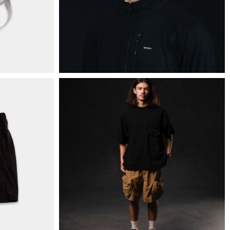
+38 063 502 60 83
КИЇВ, ВАЛЕРІЯ ЛОБАНОВСЬКОГО
9/1
ORDER@DISTANCE.COM.UA
TELEGRAM:
@DISTANCE_UA