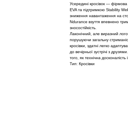
Усередині кросівок — фірмова 
EVA та підтримкою Stability Web
зниження навантаження на стоп
Ndurance взуття впевнено трим
зносостійкість.
Лаконічний, але виразний лог
порушуючи загальну стриманіст
кросівки, здатні легко адаптув
до вечірньої зустрічі з друзям
того, як технічна досконалість 
Тип: Кросівки