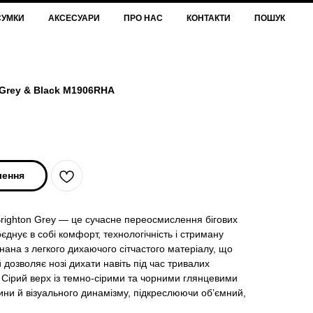
СУМКИ
АКСЕСУАРИ
ПРО НАС
КОНТАКТИ
ПОШУК
 Grey & Black M1906RHA
лення
Brighton Grey — це сучасне переосмислення бігових
оєднує в собі комфорт, технологічність і стриману
нана з легкого дихаючого сітчастого матеріалу, що
й дозволяє нозі дихати навіть під час тривалих
 Сірий верх із темно-сірими та чорними глянцевими
ини й візуального динамізму, підкреслюючи об’ємний,