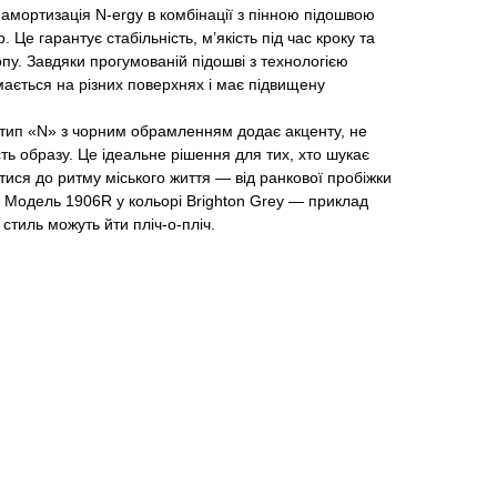
амортизація N-ergy в комбінації з пінною підошвою
. Це гарантує стабільність, м’якість під час кроку та
у. Завдяки прогумованій підошві з технологією
ається на різних поверхнях і має підвищену
отип «N» з чорним обрамленням додає акценту, не
ь образу. Це ідеальне рішення для тих, хто шукає
атися до ритму міського життя — від ранкової пробіжки
и. Модель 1906R у кольорі Brighton Grey — приклад
і стиль можуть йти пліч-о-пліч.