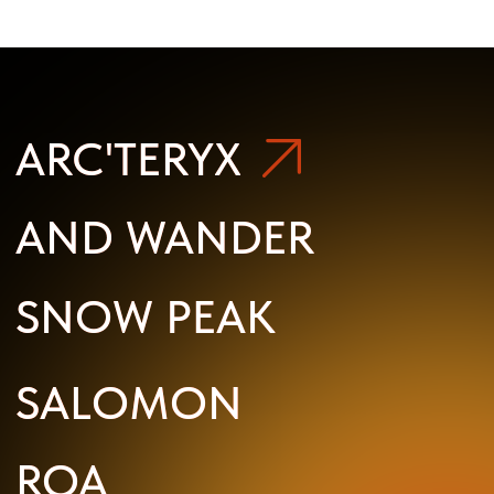
SALOMON
SALOMON
ROA
ROA