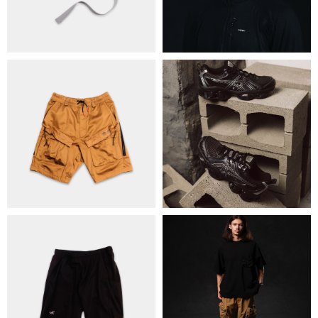
КОНТАКТИ
ОБМІН ТА ПОВЕРНЕННЯ
ПОЛІТИКА КОНФІДЕНЦІЙНОСТІ
ОПЛАТА ТА ДОСТАВКА
УГОДА КОРИСТУВАЧА
+38 063 502 60 83
КИЇВ, ВАЛЕРІЯ ЛОБАНОВСЬКОГО 9/1
ORDER@DISTANCE.COM.UA
TELEGRAM:
@DISTANCE_UA
© Copyright All rights reserved