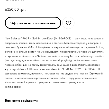
6350,00
грн.
Оформити передзамовлення
New Balance 1906R x GANNI Low Egret (M1906RGG) — це унікальне поєднання
спортивної класики та сучасної модної естетики. Модель створена у співпраці з
данським брендом GANNI й вирізняється кремово-білим верхом із дихаючої сітки,
доповненої білими синтетичними накладками та контрастними чорними деталями.
Яскраво-жовтий логотип «N» інтегрований у систему N-Lock, забезпечує надійну
фіксацію та додає енергійного акценту. Колабораційні деталі проявляються у
подвійних брендах на язичку та п’ятковому ремінці, які підкреслюють особливий
ARC'TERYX
ARC'TERYX
характер цієї версії. Підошва з технологіями ABZORB, N-ERGY та ACTEVA LITE
відповідає за м’якість, пружність і комфорт під час щоденного носіння. Стриманий
дизайн, збалансований виразними деталями, робить пару універсальною для
AND WANDER
AND WANDER
міського стилю й водночас придатною для активного ритму життя.
Тип: Кросівки
SNOW PEAK
SNOW PEAK
Вас може зацікавити