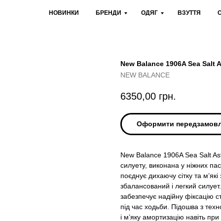
НОВИНКИ
БРЕНДИ
ОДЯГ
ВЗУТТЯ
New Balance 1906A Sea Salt 
NEW BALANCE
6350,00
грн.
Оформити передзамов
New Balance 1906A Sea Salt As
силуету, виконана у ніжних пас
поєднує дихаючу сітку та м’як
збалансований і легкий силует
забезпечує надійну фіксацію ст
під час ходьби. Підошва з те
і м’яку амортизацію навіть при