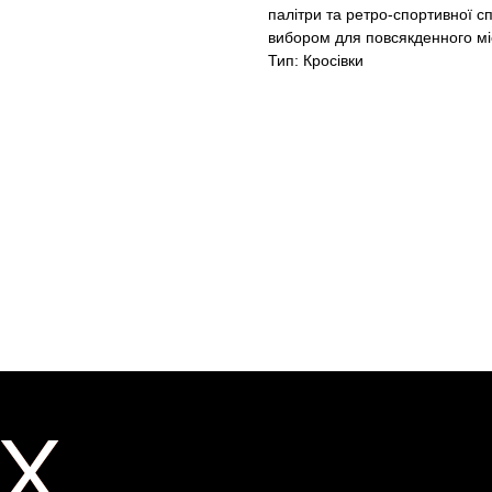
палітри та ретро-спортивної 
вибором для повсякденного мі
Тип: Кросівки
X
X
ER
ER