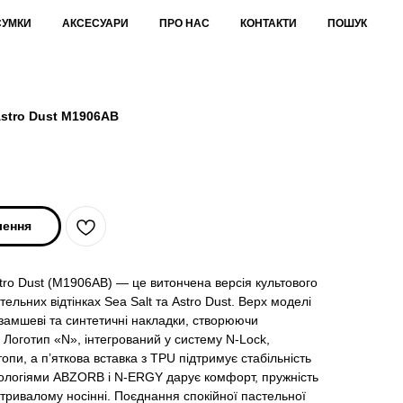
СУМКИ
АКСЕСУАРИ
ПРО НАС
КОНТАКТИ
ПОШУК
Astro Dust M1906AB
лення
tro Dust (M1906AB) — це витончена версія культового
тельних відтінках Sea Salt та Astro Dust. Верх моделі
і замшеві та синтетичні накладки, створюючи
. Логотип «N», інтегрований у систему N-Lock,
опи, а п’яткова вставка з TPU підтримує стабільність
хнологіями ABZORB і N-ERGY дарує комфорт, пружність
 тривалому носінні. Поєднання спокійної пастельної