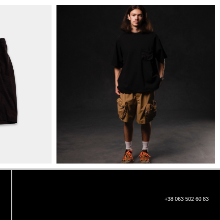
+38 063 502 60 83
КИЇВ, ВАЛЕРІЯ ЛОБАНОВСЬКОГО
9/1
ORDER@DISTANCE.COM.UA
TELEGRAM:
@DISTANCE_UA
© Copyright All rights reserved