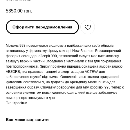
5350,00
грн.
Оформити передзамовлення
Модель 993 повернулася в одному з найбажаніших своїх образів,
виконаному у фірмовому сірому кольорі New Balance. Беззаперечний
фаворит легендарної серії 990, витончений силует має високоякісну
замшу у верхній частині, поєднану з частинами сітки для покращення
повітропроникності. Знизу проміжна підошва оснащена амортизацією
ABZORB, яка працює в тандемі з амортизацією ACTEVA для
забезпечення гнучкої підтримки. Оновлені низькі халяви прикрашені
культовим логотипом N, на додаток до брендингу Made in USA для
ARC'TERYX
ARC'TERYX
завершення образу. Спочатку розроблені для бігу, кросівки 993 тепер є
основним елементом повсякденного одягу, який все ще забезпечує
AND WANDER
AND WANDER
комфорт протягом усього дня.
Тип: Кросівки
SNOW PEAK
SNOW PEAK
Вас може зацікавити