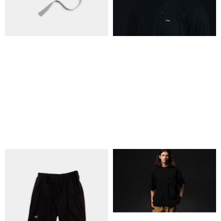
КОНТАКТИ
ОБМІН ТА ПОВЕРНЕННЯ
ПОЛІТИКА КОНФІДЕНЦІЙНОСТІ
ОПЛАТА ТА ДОСТАВКА
УГОДА КОРИСТУВАЧА
+38 063 502 60 83
КИЇВ, ВАЛЕРІЯ ЛОБАНОВСЬКОГО
9/1
ORDER@DISTANCE.COM.UA
TELEGRAM:
@DISTANCE_UA
© Copyright All rights reserved