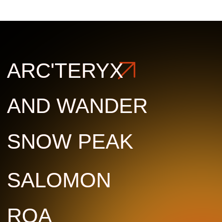
SALOMON
SALOMON
ROA
ROA