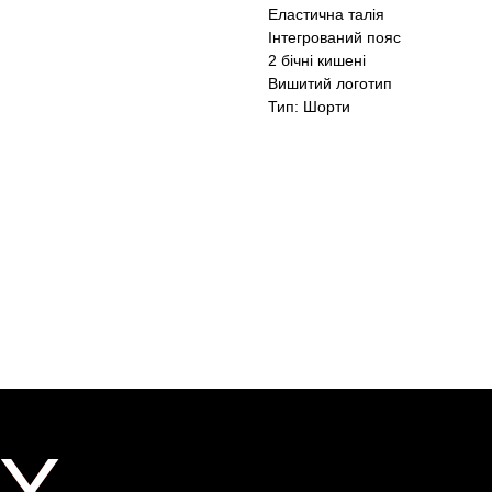
Еластична талія
Інтегрований пояс
2 бічні кишені
Вишитий логотип
Тип: Шорти
X
X