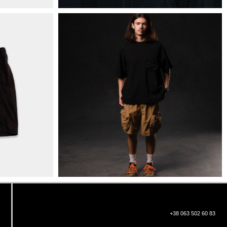
+38 063 502 60 83
КИЇВ, ВАЛЕРІЯ ЛОБАНОВСЬКОГО
9/1
ORDER@DISTANCE.COM.UA
TELEGRAM:
@DISTANCE_UA
© Copyright All rights reserved