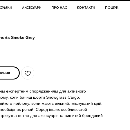
СУМКИ
АКСЕСУАРИ
ПРО НАС
КОНТАКТИ
ПОШУК
horts Smoke Grey
лення
своїм експертним спорядженням для активного
, чому, коли бачиш шорти Snowgrass Cargo.
тійкого нейлону, вони мають вільний, мішкуватий крій,
 необхідних речей. Серед інших особливостей -
 трикутна петля для аксесуарів та вишитий брендовий