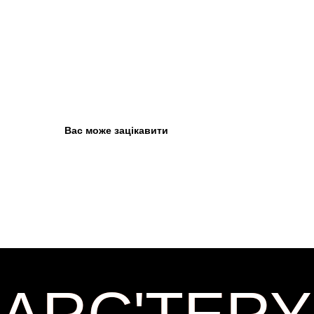
Вас може зацікавити
ARC'TERY
ARC'TERY